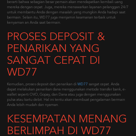
berarti bahwa sebagian besar pemain akan mendapatkan kembali uang
mereka dengan cepat. Juga, mereka menawarkan layanan pelanggan 24/7
untuk membantu Anda dengan masalah yang mungkin Anda hadapi saat
bermain. Selain itu, WD77 juga menjamin keamanan terbaik untuk
kenyaman an Anda saat bermain.
PROSES DEPOSIT &
PENARIKAN YANG
SANGAT CEPAT DI
WD77
Kemudian, proses deposit dan penarikan di
WD77
sangat cepat. Anda
dapat melakukan penarikan dana menggunakan metode transfer bank, e-
wallet seperti OVO, Gopay, dan Dana atau juga dengan menggunakan
pulsa atau kartu debit. Hal ini tentu akan membuat pengalaman bermain
Anda lebih mudah dan nyaman.
KESEMPATAN MENANG
BERLIMPAH DI WD77