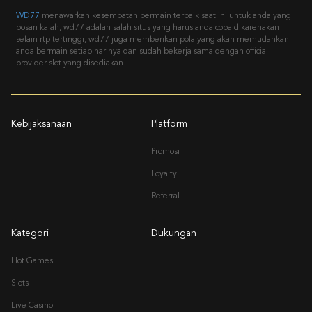
WD77
menawarkan kesempatan bermain terbaik saat ini untuk anda yang
bosan kalah, wd77 adalah salah situs yang harus anda coba dikarenakan
selain rtp tertinggi, wd77 juga memberikan pola yang akan memudahkan
anda bermain setiap harinya dan sudah bekerja sama dengan official
provider slot yang disediakan
Kebijaksanaan
Platform
Promosi
Loyalty
Referral
Kategori
Dukungan
Hot Games
Slots
Live Casino