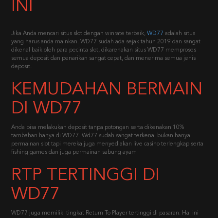
INI
Jika Anda mencari situs slot dengan winrate terbaik,
WD77
adalah situs
yang harus anda mainkan. WD77 sudah ada sejak tahun 2019 dan sangat
dikenal baik oleh para pecinta slot, dikarenakan situs WD77 memproses
semua deposit dan penarikan sangat cepat, dan menerima semua jenis
deposit.
KEMUDAHAN BERMAIN
DI WD77
Anda bisa melakukan deposit tanpa potongan serta dikenakan 10%
tambahan hanya di
WD77. Wd77 sudah sangat terkenal bukan hanya
permainan slot tapi mereka juga menyediakan live casino terlengkap serta
fishing games dan juga permainan sabung ayam
RTP TERTINGGI DI
WD77
WD77 juga memiliki tingkat Return To Player tertinggi di pasaran. Hal ini