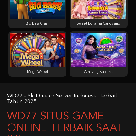
Big Bass Crash
Sweet Bonanza Candyland
Mega Wheel
Amazing Baccarat
WD77 - Slot Gacor Server Indonesia Terbaik
Tahun 2025
WD77 SITUS GAME
ONLINE TERBAIK SAAT