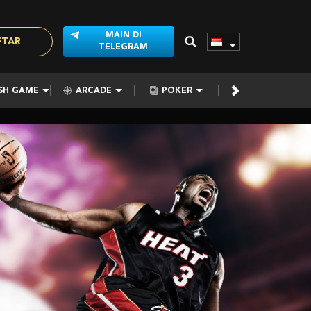
MAIN DI
FTAR
TELEGRAM
SH GAME
ARCADE
POKER
E-SPORTS