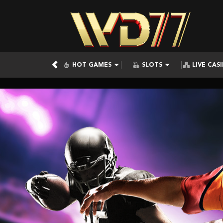
HOT GAMES
SLOTS
LIVE CAS