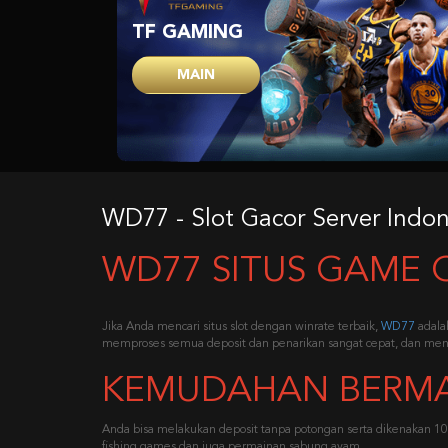
TF GAMING
MAIN
WD77 - Slot Gacor Server Indon
WD77 SITUS GAME O
Jika Anda mencari situs slot dengan winrate terbaik,
WD77
adala
memproses semua deposit dan penarikan sangat cepat, dan mene
KEMUDAHAN BERMA
Anda bisa melakukan deposit tanpa potongan serta dikenakan 
fishing games dan juga permainan sabung ayam