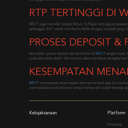
RTP TERTINGGI DI 
WD77 juga memiliki tingkat Return To Player tertinggi di pasa
pelanggan 24/7 untuk membantu Anda dengan masalah yang mun
PROSES DEPOSIT &
Kemudian, proses deposit dan penarikan di
WD77
sangat cepat.
pulsa atau kartu debit. Hal ini tentu akan membuat pengalama
KESEMPATAN MENAN
WD77
menawarkan kesempatan bermain terbaik saat ini untuk an
memudahkan anda bermain setiap harinya dan sudah bekerja sama 
Kebijaksanaan
Platform
Promosi