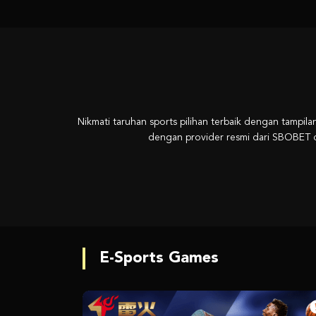
Nikmati taruhan sports pilihan terbaik dengan tampil
dengan provider resmi dari SBOBET d
E-Sports Games