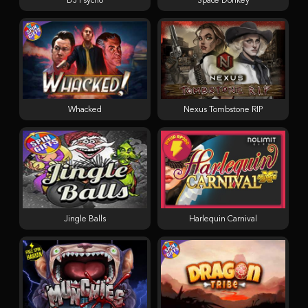
DJ Psycho
Space Donkey
Whacked
Nexus Tombstone RIP
Jingle Balls
Harlequin Carnival