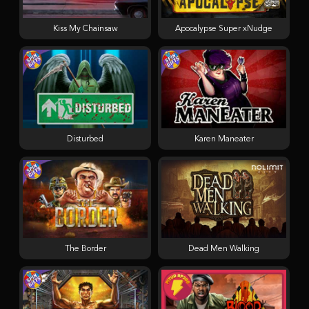
Kiss My Chainsaw
Apocalypse Super xNudge
Disturbed
Karen Maneater
The Border
Dead Men Walking