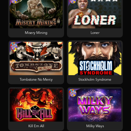
Misery Mining
Loner
Tombstone No Mercy
Stockholm Syndrome
Kill Em All
Milky Ways