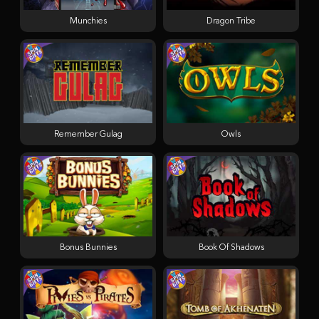
Munchies
Dragon Tribe
Remember Gulag
Owls
Bonus Bunnies
Book Of Shadows