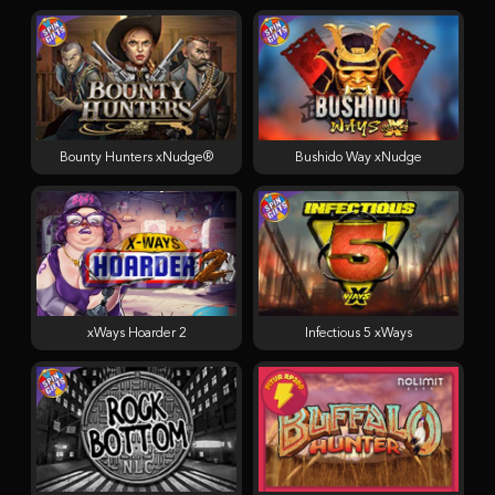
Bounty Hunters xNudge®
Bushido Way xNudge
xWays Hoarder 2
Infectious 5 xWays