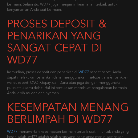
bermain. Selain itu, WD77 juga menjamin keamanan terbaik untuk
kenyaman an Anda saat bermain.
PROSES DEPOSIT &
PENARIKAN YANG
SANGAT CEPAT DI
WD77
Kemudian, proses deposit dan penarikan di
WD77
sangat cepat. Anda
dapat melakukan penarikan dana menggunakan metode transfer bank, e-
wallet seperti OVO, Gopay, dan Dana atau juga dengan menggunakan
pulsa atau kartu debit. Hal ini tentu akan membuat pengalaman bermain
Anda lebih mudah dan nyaman.
KESEMPATAN MENANG
BERLIMPAH DI WD77
WD77
menawarkan kesempatan bermain terbaik saat ini untuk anda yang
bosan kalah, wd77 adalah salah situs yang harus anda coba dikarenakan