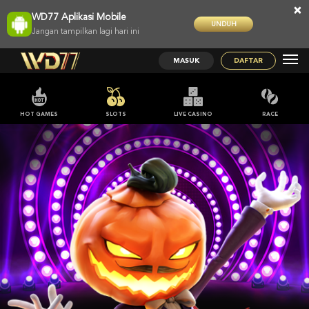
×
WD77 Aplikasi Mobile
UNDUH
Jangan tampilkan lagi hari ini
MASUK
DAFTAR
HOT GAMES
SLOTS
LIVE CASINO
RACE