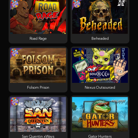
Road Rage
Beheaded
Folsom Prison
Nexus Outsourced
San Quentin xWays
Gator Hunters