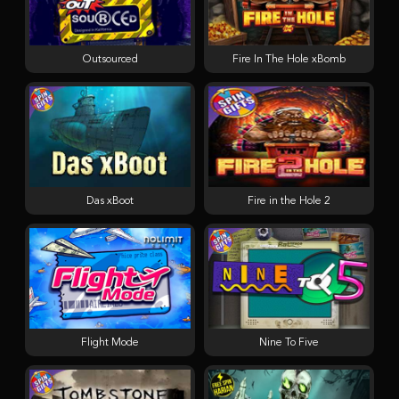
Outsourced
Fire In The Hole xBomb
Das xBoot
Fire in the Hole 2
Flight Mode
Nine To Five