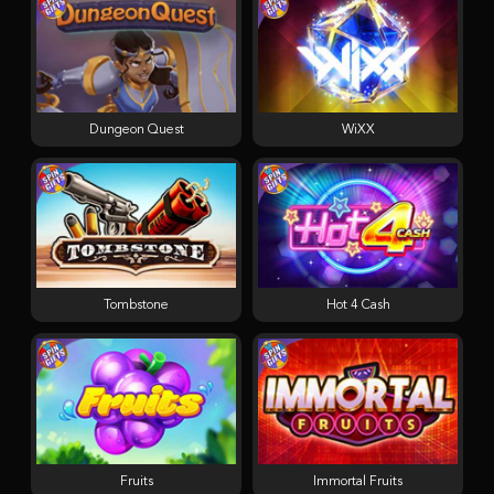
Dungeon Quest
WiXX
Tombstone
Hot 4 Cash
Fruits
Immortal Fruits