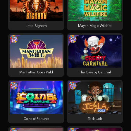
Little Bighorn
Mayan Magic Wildfire
Manhattan Goes Wild
The Creepy Carnival
Coins of Fortune
Tesla Jolt