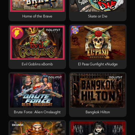
Home of the Brave
Skate or Die
Evil Goblins xBomb
El Pasa Gunfight xNudge
Brute Force: Alien Onslaught
Bangkok Hilton