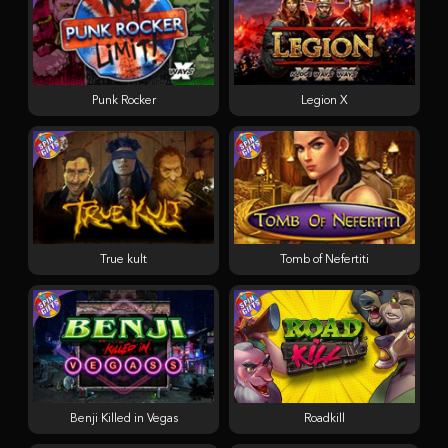
Punk Rocker
Legion X
True kult
Tomb of Nefertiti
Benji Killed in Vegas
Roadkill