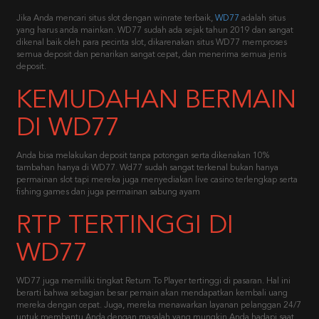
Jika Anda mencari situs slot dengan winrate terbaik,
WD77
adalah situs
yang harus anda mainkan. WD77 sudah ada sejak tahun 2019 dan sangat
dikenal baik oleh para pecinta slot, dikarenakan situs WD77 memproses
semua deposit dan penarikan sangat cepat, dan menerima semua jenis
deposit.
KEMUDAHAN BERMAIN
DI WD77
Anda bisa melakukan deposit tanpa potongan serta dikenakan 10%
tambahan hanya di
WD77. Wd77 sudah sangat terkenal bukan hanya
permainan slot tapi mereka juga menyediakan live casino terlengkap serta
fishing games dan juga permainan sabung ayam
RTP TERTINGGI DI
WD77
WD77 juga memiliki tingkat Return To Player tertinggi di pasaran. Hal ini
berarti bahwa sebagian besar pemain akan mendapatkan kembali uang
mereka dengan cepat. Juga, mereka menawarkan layanan pelanggan 24/7
untuk membantu Anda dengan masalah yang mungkin Anda hadapi saat