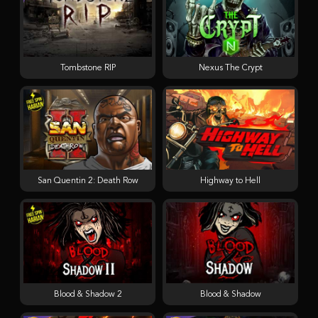
Tombstone RIP
Nexus The Crypt
San Quentin 2: Death Row
Highway to Hell
Blood & Shadow 2
Blood & Shadow