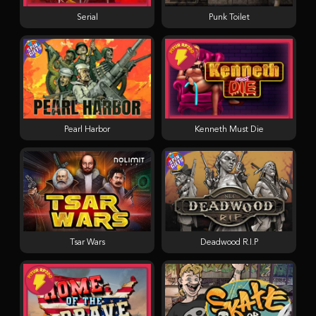
Serial
Punk Toilet
Pearl Harbor
Kenneth Must Die
Tsar Wars
Deadwood R.I.P