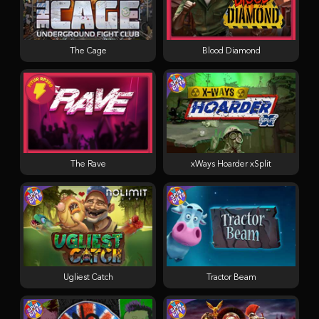
The Cage
Blood Diamond
The Rave
xWays Hoarder xSplit
Ugliest Catch
Tractor Beam