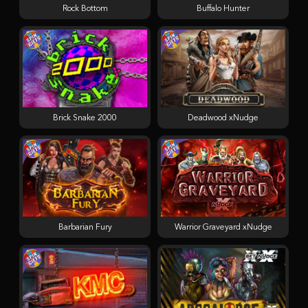
Rock Bottom
Buffalo Hunter
Brick Snake 2000
Deadwood xNudge
Barbarian Fury
Warrior Graveyard xNudge