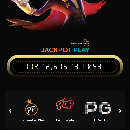
JACKPOT
PLAY
IDR
12,676,137,053
Pragmatic Play
Fat Panda
PG Soft
Slot