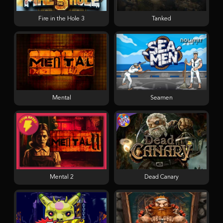
Fire in the Hole 3
Tanked
Mental
Seamen
Mental 2
Dead Canary