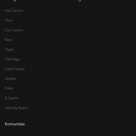
Hot Games
Slots
Live Casino
Race
Togel
Olahraga
Crash Game
Arcade
Poker
E-Sports
Sabung Ayam
Komunitas