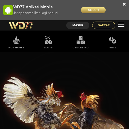
×
WD77 Aplikasi Mobile
UNDUH
Jangan tampilkan lagi hari ini
MASUK
DAFTAR
HOT GAMES
SLOTS
LIVE CASINO
RACE