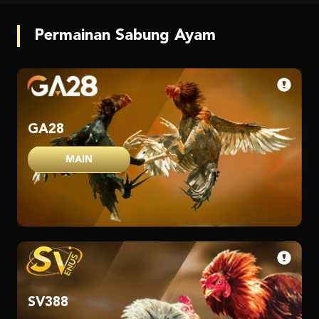
Permainan Sabung Ayam
GA28
MAIN
SV388