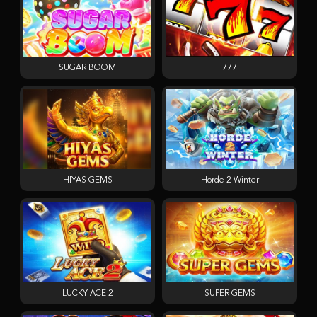
SUGAR BOOM
777
HIYAS GEMS
Horde 2 Winter
LUCKY ACE 2
SUPER GEMS