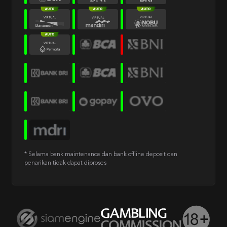
* Selama bank maintenance dan bank offline deposit dan
penarikan tidak dapat diproses