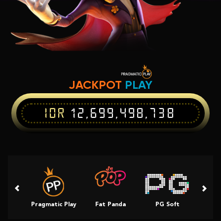
JACKPOT
PLAY
IDR
12,699,498,738
Pragmatic Play
Fat Panda
PG Soft
Slot