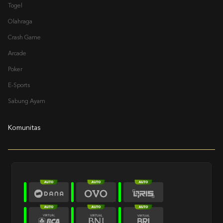
Togel
Olahraga
Crash Game
Arcade
Poker
E-Sports
Sabung Ayam
Komunitas