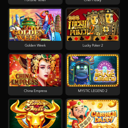
Fortune Teller
Chef Husky
Golden Week
Lucky Poker 2
China Empress
MYSTIC LEGEND 2