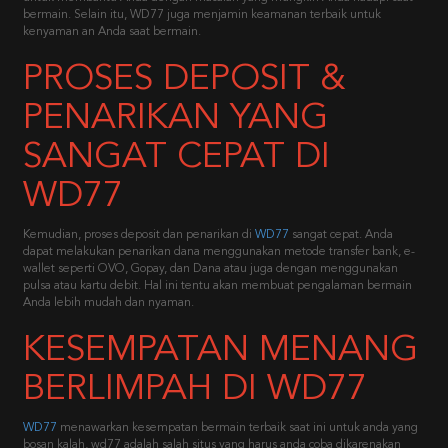
bermain. Selain itu, WD77 juga menjamin keamanan terbaik untuk
kenyaman an Anda saat bermain.
PROSES DEPOSIT &
PENARIKAN YANG
SANGAT CEPAT DI
WD77
Kemudian, proses deposit dan penarikan di
WD77
sangat cepat. Anda
dapat melakukan penarikan dana menggunakan metode transfer bank, e-
wallet seperti OVO, Gopay, dan Dana atau juga dengan menggunakan
pulsa atau kartu debit. Hal ini tentu akan membuat pengalaman bermain
Anda lebih mudah dan nyaman.
KESEMPATAN MENANG
BERLIMPAH DI WD77
WD77
menawarkan kesempatan bermain terbaik saat ini untuk anda yang
bosan kalah, wd77 adalah salah situs yang harus anda coba dikarenakan