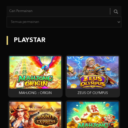
PLAYSTAR
MAHJONG：ORIGIN
ZEUS OF OLYMPUS