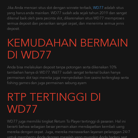
Jika Anda mencari situs slot dengan winrate terbaik,
WD77
adalah situs
yang harus anda mainkan. WD77 sudah ada sejak tahun 2019 dan sangat
dikenal baik oleh para pecinta slot, dikarenakan situs WD77 memproses
semua deposit dan penarikan sangat cepat, dan menerima semua jenis
deposit.
KEMUDAHAN BERMAIN
DI WD77
Anda bisa melakukan deposit tanpa potongan serta dikenakan 10%
tambahan hanya di
WD77. Wd77 sudah sangat terkenal bukan hanya
permainan slot tapi mereka juga menyediakan live casino terlengkap serta
fishing games dan juga permainan sabung ayam
RTP TERTINGGI DI
WD77
WD77 juga memiliki tingkat Return To Player tertinggi di pasaran. Hal ini
berarti bahwa sebagian besar pemain akan mendapatkan kembali uang
mereka dengan cepat. Juga, mereka menawarkan layanan pelanggan 24/7
untuk membantu Anda dengan masalah yang mungkin Anda hadapi saat