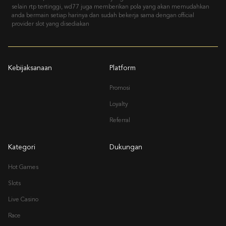
selain rtp tertinggi, wd77 juga memberikan pola yang akan memudahkan
anda bermain setiap harinya dan sudah bekerja sama dengan official
provider slot yang disediakan
Kebijaksanaan
Platform
Promosi
Loyalty
Referral
Kategori
Dukungan
Hot Games
Slots
Live Casino
Race