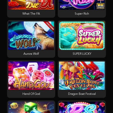
What The FA
Super Rich
Aurora Wolf
SUPER LUCKY
Hand Of God
Dragon Boat Festival