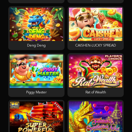
Deng Deng
CAISHEN-LUCKY SPREAD
Piggy Master
Rat of Wealth