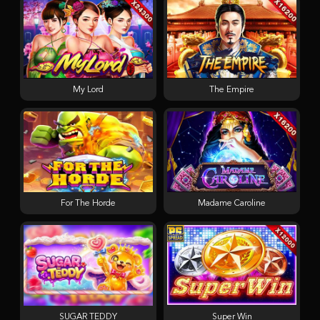
My Lord
The Empire
For The Horde
Madame Caroline
SUGAR TEDDY
Super Win