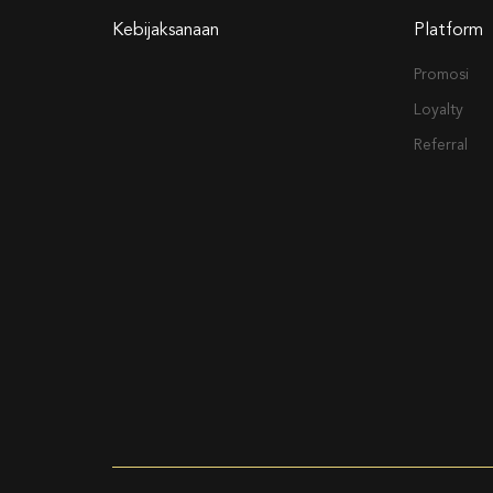
Kebijaksanaan
Platform
Promosi
Loyalty
Referral